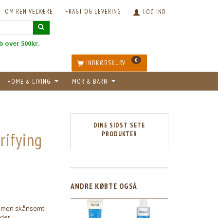
OM REN VELVÆRE
FRAGT OG LEVERING
LOG IND
øb over 500kr.
0
INDKØBSKURV
HOME & LIVING
MOR & BARN
DINE SIDST SETE
rifying
PRODUKTER
ANDRE KØBTE OGSÅ
vt men skånsomt
der.