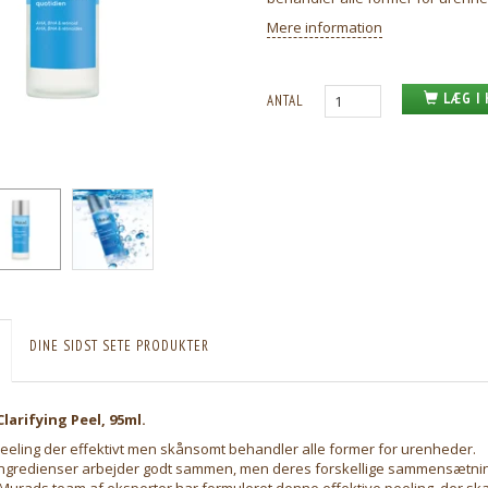
Mere information
LÆG I
ANTAL
DINE SIDST SETE PRODUKTER
larifying Peel, 95ml.
peeling der effektivt men skånsomt behandler alle former for urenheder.
ingredienser arbejder godt sammen, men deres forskellige sammensætnin
 Murads team af eksperter har formuleret denne effektive peeling, der skal