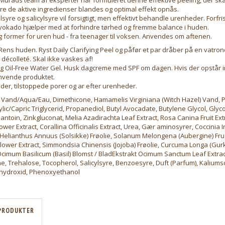
ikre de aktive ingredienser blandes og optimal effekt opnås.
olsyre og salicylsyre vil forsigtigt, men effektivt behandle urenheder. Forfr
vokado hjælper med at forhindre tørhed og fremme balance i huden.
 og former for uren hud - fra teenager til voksen. Anvendes om aftenen.
ns huden. Ryst Daily Clarifying Peel og påfør et par dråber på en vatrond
 décolleté. Skal ikke vaskes af!
ng Oil-Free Water Gel. Husk dagcreme med SPF om dagen. Hvis der opstår ir
nvende produktet.
der, tilstoppede porer og ar efter urenheder.
 Vand/Aqua/Eau, Dimethicone, Hamamelis Virginiana (Witch Hazel) Vand, P
lic/Capric Triglycerid, Propanediol, Butyl Avocadate, Butylene Glycol, Glycol
lantoin, Zinkgluconat, Melia Azadirachta Leaf Extract, Rosa Canina Fruit Ext
ower Extract, Corallina Officinalis Extract, Urea, Gær aminosyrer, Coccinia I
 Helianthus Annuus (Solsikke) Frøolie, Solanum Melongena (Aubergine) Fru
lower Extract, Simmondsia Chinensis (Jojoba) Frøolie, Curcuma Longa (Gur
cimum Basilicum (Basil) Blomst / BladEkstrakt Ocimum Sanctum Leaf Extract
ine, Trehalose, Tocopherol, Salicylsyre, Benzoesyre, Duft (Parfum), Kalium
hydroxid, Phenoxyethanol
PRODUKTER