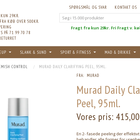
SPØRGSMÅL OG SVAR
KONTAKT OS
 KUN 29KR.
 FRA KØB OVER 500KR.
VERING
Fri
Fragt fra kun 29kr. Fri Fragt v. k
S PÅ 71 99 70 78
RETURRET
EUP
SLANK & SUND
SPORT & FITNESS
MAD & DRIKKE
EMISH CONTROL
MURAD DAILY CLARIFYING PEEL, 95ML.
FRA:
MURAD
Murad Daily Cla
Peel, 95ml.
Vores pris:
415,00
En 2- fasede peeling der effekti
behandler alle former for urenhe