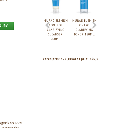
MURAD BLEMISH
MURAD BLEMISH
MURAD BLEMISH
CONTROL
CONTROL
OUTSMART STEP 2
 KURV
CLARIFYING
CLARIFYING
TREATMENT,
CLEANSER,
TONER, 180ML.
50ML.
200ML.
Vores pris:
320,00
Vores pris:
265,00
Vores pris:
435,0
ger kan ikke
 rystes før