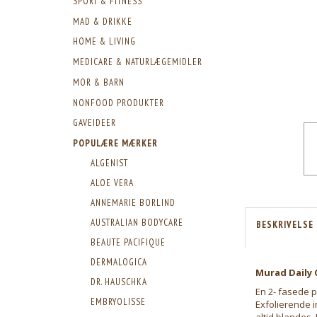
SPORT & FITNESS
MAD & DRIKKE
HOME & LIVING
MEDICARE & NATURLÆGEMIDLER
MOR & BARN
NONFOOD PRODUKTER
GAVEIDEER
POPULÆRE MÆRKER
ALGENIST
ALOE VERA
ANNEMARIE BORLIND
AUSTRALIAN BODYCARE
BESKRIVELSE
BEAUTE PACIFIQUE
DERMALOGICA
Murad Daily C
DR. HAUSCHKA
En 2- fasede 
EMBRYOLISSE
Exfolierende 
altid blandes.