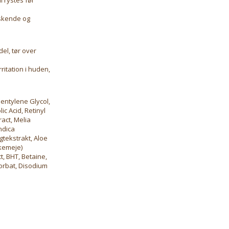
iskende og
el, tør over
ritation i huden,
entylene Glycol,
ic Acid, Retinyl
ract, Melia
ndica
gtekstrakt, Aloe
kemeje)
, BHT, Betaine,
sorbat, Disodium