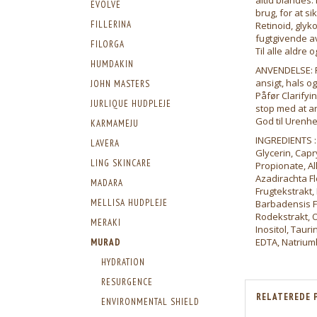
EVOLVE
brug, for at s
FILLERINA
Retinoid, glyk
fugtgivende a
FILORGA
Til alle aldre
HUMDAKIN
ANVENDELSE: Re
ansigt, hals og
JOHN MASTERS
Påfør Clarifyi
JURLIQUE HUDPLEJE
stop med at a
God til Urenhe
KARMAMEJU
INGREDIENTS :
LAVERA
Glycerin, Capry
LING SKINCARE
Propionate, Al
Azadirachta Fl
MADARA
Frugtekstrakt,
MELLISA HUDPLEJE
Barbadensis F
Rodekstrakt, O
MERAKI
Inositol, Taur
EDTA, Natrium
MURAD
HYDRATION
RESURGENCE
RELATEREDE 
ENVIRONMENTAL SHIELD