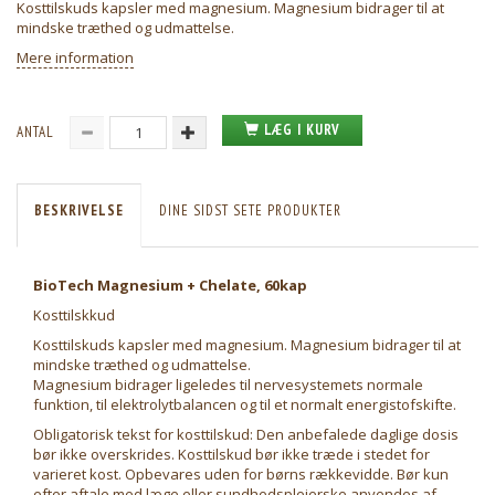
Kosttilskuds kapsler med magnesium. Magnesium bidrager til at
mindske træthed og udmattelse.
Mere information
LÆG I KURV
ANTAL
BESKRIVELSE
DINE SIDST SETE PRODUKTER
BioTech Magnesium + Chelate, 60kap
Kosttilskkud
Kosttilskuds kapsler med magnesium. Magnesium bidrager til at
mindske træthed og udmattelse.
Magnesium bidrager ligeledes til nervesystemets normale
funktion, til elektrolytbalancen og til et normalt energistofskifte.
Obligatorisk tekst for kosttilskud: Den anbefalede daglige dosis
bør ikke overskrides. Kosttilskud bør ikke træde i stedet for
varieret kost. Opbevares uden for børns rækkevidde. Bør kun
efter aftale med læge eller sundhedsplejerske anvendes af