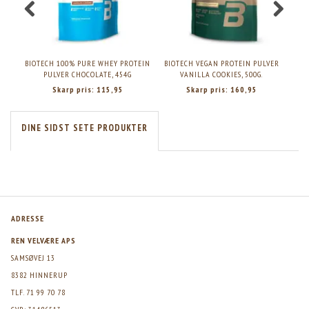
BIOTECH 100% PURE WHEY PROTEIN
BIOTECH VEGAN PROTEIN PULVER
BIO
PULVER CHOCOLATE, 454G
VANILLA COOKIES, 500G.
P
Skarp pris:
115,95
Skarp pris:
160,95
DINE SIDST SETE PRODUKTER
ADRESSE
REN VELVÆRE APS
SAMSØVEJ 13
8382 HINNERUP
TLF. 71 99 70 78