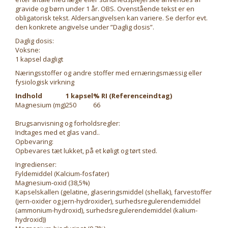
gravide og børn under 1 år. OBS. Ovenstående tekst er en
obligatorisk tekst. Aldersangivelsen kan variere. Se derfor evt.
den konkrete angivelse under ”Daglig dosis”.
Daglig dosis:
Voksne:
1 kapsel dagligt
Næringsstoffer og andre stoffer med ernæringsmæssig eller
fysiologisk virkning
Indhold
1 kapsel
% RI (Referenceindtag)
Magnesium (mg)
250
66
Brugsanvisning og forholdsregler:
Indtages med et glas vand..
Opbevaring:
Opbevares tæt lukket, på et køligt og tørt sted.
Ingredienser:
Fyldemiddel (Kalcium-fosfater)
Magnesium-oxid (38,5%)
Kapselskallen (gelatine, glaseringsmiddel (shellak), farvestoffer
(jern-oxider og jern-hydroxider), surhedsregulerendemiddel
(ammonium-hydroxid), surhedsregulerendemiddel (kalium-
hydroxid))