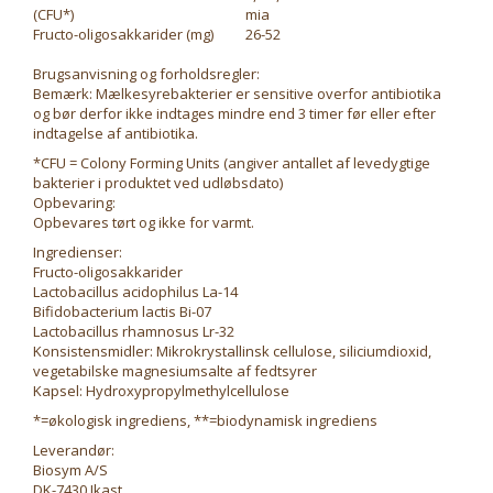
(CFU*)
mia
Fructo-oligosakkarider (mg)
26-52
Brugsanvisning og forholdsregler:
Bemærk: Mælkesyrebakterier er sensitive overfor antibiotika
og bør derfor ikke indtages mindre end 3 timer før eller efter
indtagelse af antibiotika.
*CFU = Colony Forming Units (angiver antallet af levedygtige
bakterier i produktet ved udløbsdato)
Opbevaring:
Opbevares tørt og ikke for varmt.
Ingredienser:
Fructo-oligosakkarider
Lactobacillus acidophilus La-14
Bifidobacterium lactis Bi-07
Lactobacillus rhamnosus Lr-32
Konsistensmidler: Mikrokrystallinsk cellulose, siliciumdioxid,
vegetabilske magnesiumsalte af fedtsyrer
Kapsel: Hydroxypropylmethylcellulose
*=økologisk ingrediens, **=biodynamisk ingrediens
Leverandør:
Biosym A/S
DK-7430 Ikast