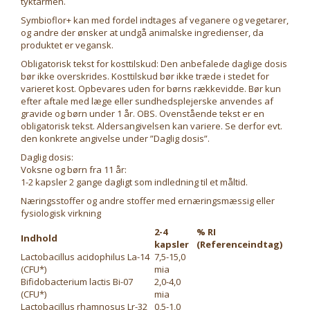
tyktarmen.
Symbioflor+ kan med fordel indtages af veganere og vegetarer,
og andre der ønsker at undgå animalske ingredienser, da
produktet er vegansk.
Obligatorisk tekst for kosttilskud: Den anbefalede daglige dosis
bør ikke overskrides. Kosttilskud bør ikke træde i stedet for
varieret kost. Opbevares uden for børns rækkevidde. Bør kun
efter aftale med læge eller sundhedsplejerske anvendes af
gravide og børn under 1 år. OBS. Ovenstående tekst er en
obligatorisk tekst. Aldersangivelsen kan variere. Se derfor evt.
den konkrete angivelse under ”Daglig dosis”.
Daglig dosis:
Voksne og børn fra 11 år:
1-2 kapsler 2 gange dagligt som indledning til et måltid.
Næringsstoffer og andre stoffer med ernæringsmæssig eller
fysiologisk virkning
2-4
% RI
Indhold
kapsler
(Referenceindtag)
Lactobacillus acidophilus La-14
7,5-15,0
(CFU*)
mia
Bifidobacterium lactis Bi-07
2,0-4,0
(CFU*)
mia
Lactobacillus rhamnosus Lr-32
0,5-1,0