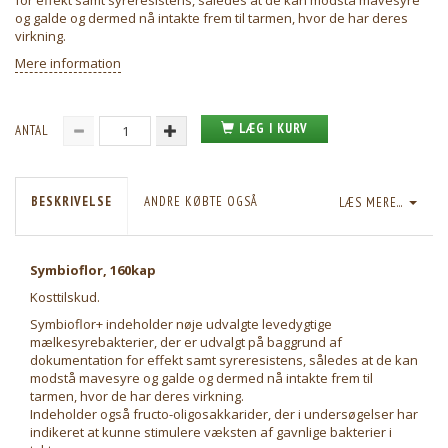
for effekt samt syreresistens, således at de kan modstå mavesyre
og galde og dermed nå intakte frem til tarmen, hvor de har deres
virkning.
Mere information
LÆG I KURV
ANTAL
BESKRIVELSE
ANDRE KØBTE OGSÅ
LÆS MERE...
Symbioflor, 160kap
Kosttilskud.
Symbioflor+ indeholder nøje udvalgte levedygtige
mælkesyrebakterier, der er udvalgt på baggrund af
dokumentation for effekt samt syreresistens, således at de kan
modstå mavesyre og galde og dermed nå intakte frem til
tarmen, hvor de har deres virkning.
Indeholder også fructo-oligosakkarider, der i undersøgelser har
indikeret at kunne stimulere væksten af gavnlige bakterier i