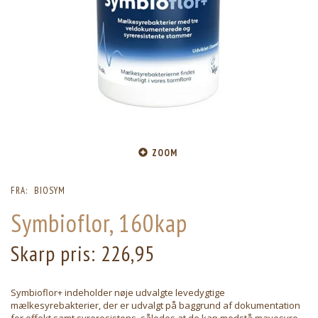
ZOOM
FRA:
BIOSYM
Symbioflor, 160kap
Skarp pris:
226,95
Symbioflor+ indeholder nøje udvalgte levedygtige
mælkesyrebakterier, der er udvalgt på baggrund af dokumentation