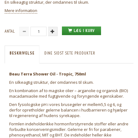
En silkeagtig struktur, der omdannes til skum.
Mere information
LÆG I KURV
ANTAL
BESKRIVELSE
DINE SIDST SETE PRODUKTER
Beau Terra Shower Oil - Tropic, 750ml
En silkeagtig struktur, der omdannes til skum.
En kombination af to magiske olier – arganolie og organisk (BIO)
macadamiaolie med fugtgivende og foryngende egenskaber.
Den fysiologiske pH i vores brusegeler er mellem5,5 og 6, og
derfor opretholder gelerne balancen i hudbarrieren og hjælper
til regenerering af hudens syrekappe.
Formlen indeholderikke hormonforstyrrende stoffer eller andre
forbudte konserveringsmidler. Gelerne er fri for parabener,
phenoxyethanol, MIT og BHT. De indeholder heller ikke