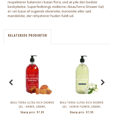
respekterer balancen i kutan flora, ved at yde den bedste
beskyttelse. Superfedtnings midlerne i BeauTerra Shower Gel,
er i en base af organisk olivenolie, monoïolie eller sød
mandelolie, der rehydrerer huden fuldt ud.
RELATEREDE PRODUKTER
BEAU TERRA ULTRA RICH SHOWER
BEAU TERRA ULTRA RICH SHOWER
BEA
GEL - AMBER, 1000ML
GEL - JASMIN FLOWER, 1000ML
GE
Skarp pris:
97,95
Skarp pris:
97,95