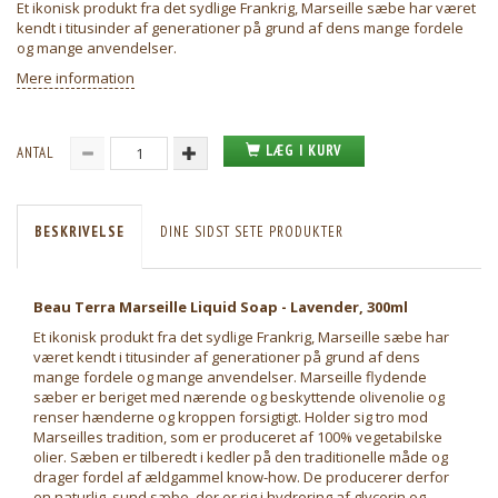
Et ikonisk produkt fra det sydlige Frankrig, Marseille sæbe har været
kendt i titusinder af generationer på grund af dens mange fordele
og mange anvendelser.
Mere information
LÆG I KURV
ANTAL
BESKRIVELSE
DINE SIDST SETE PRODUKTER
Beau Terra Marseille Liquid Soap - Lavender, 300ml
Et ikonisk produkt fra det sydlige Frankrig, Marseille sæbe har
været kendt i titusinder af generationer på grund af dens
mange fordele og mange anvendelser. Marseille flydende
sæber er beriget med nærende og beskyttende olivenolie og
renser hænderne og kroppen forsigtigt. Holder sig tro mod
Marseilles tradition, som er produceret af 100% vegetabilske
olier. Sæben er tilberedt i kedler på den traditionelle måde og
drager fordel af ældgammel know-how. De producerer derfor
en naturlig, sund sæbe, der er rig i hydrering af glycerin og