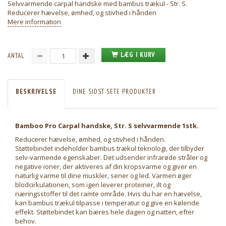
Selvvarmende carpal handske med bambus trækul - Str. S.
Reducerer hævelse, ømhed, og stivhed i hånden
Mere information
LÆG I KURV
ANTAL
BESKRIVELSE
DINE SIDST SETE PRODUKTER
Bamboo Pro Carpal handske, Str. S selvvarmende 1stk.
Reducerer hævelse, ømhed, og stivhed i hånden.
Støttebindet indeholder bambus trækul teknologi, der tilbyder
selv-varmende egenskaber. Det udsender infrarøde stråler og
negative ioner, der aktiveres af din kropsvarme og giver en
naturlig varme til dine muskler, sener og led. Varmen øger
blodcirkulationen, som igen leverer proteiner, ilt og
næringsstoffer til det ramte område. Hvis du har en hævelse,
kan bambus trækul tilpasse i temperatur og give en kølende
effekt. Støttebindet kan bæres hele dagen og natten, efter
behov.