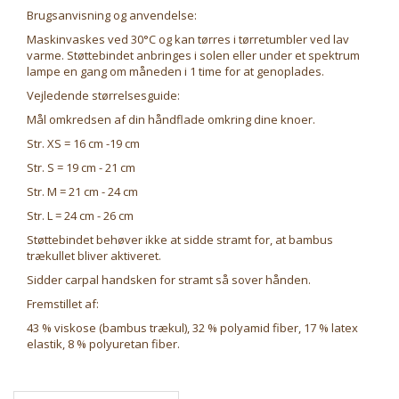
Brugsanvisning og anvendelse:
Maskinvaskes ved 30°C og kan tørres i tørretumbler ved lav
varme. Støttebindet anbringes i solen eller under et spektrum
lampe en gang om måneden i 1 time for at genoplades.
Vejledende størrelsesguide:
Mål omkredsen af din håndflade omkring dine knoer.
Str. XS = 16 cm -19 cm
Str. S = 19 cm - 21 cm
Str. M = 21 cm - 24 cm
Str. L = 24 cm - 26 cm
Støttebindet behøver ikke at sidde stramt for, at bambus
trækullet bliver aktiveret.
Sidder carpal handsken for stramt så sover hånden.
Fremstillet af:
43 % viskose (bambus trækul), 32 % polyamid fiber, 17 % latex
elastik, 8 % polyuretan fiber.