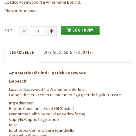
Lipstick Rosewood fra Annemarie Börlind.
Mere information
LÆG I KURV
ANTAL
BESKRIVELSE
DINE SIDST SETE PRODUKTER
AnneMarie Börlind Lipstick Rosewood
Læbestift.
Lipstick Rosewood fra Annemarie Börlind.
Læbestift med cremet tekstur med fugtgivende hyaluronsyre.
Ingredienser:
Ricinus Communis Seed Oil (Castor)
Limnanthes Alba Seed Oil (Meadowfoam)
Caprylic/Capric Triglyceride
Mica
Euphorbia Cerifera Cera (Candelilla)
Cera Alba (Beeswax)