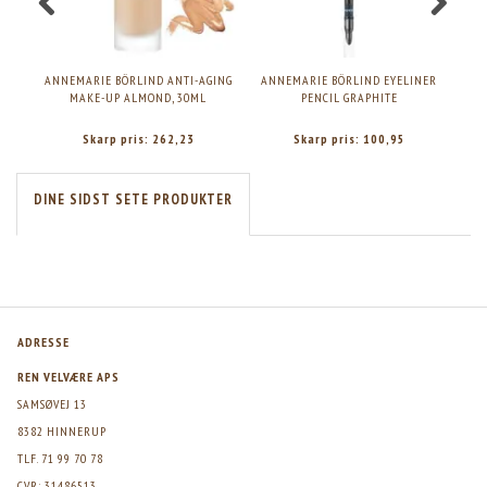
ANNEMARIE BÖRLIND ANTI-AGING
ANNEMARIE BÖRLIND EYELINER
ANN
MAKE-UP ALMOND, 30ML
PENCIL GRAPHITE
Skarp pris:
262,23
Skarp pris:
100,95
DINE SIDST SETE PRODUKTER
ADRESSE
REN VELVÆRE APS
SAMSØVEJ 13
8382 HINNERUP
TLF. 71 99 70 78
CVR: 31486513