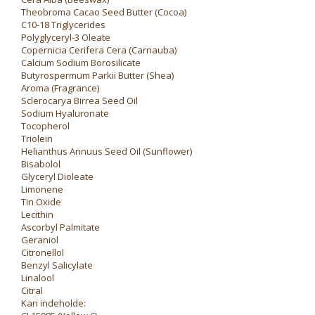
Theobroma Cacao Seed Butter (Cocoa)
C10-18 Triglycerides
Polyglyceryl-3 Oleate
Copernicia Cerifera Cera (Carnauba)
Calcium Sodium Borosilicate
Butyrospermum Parkii Butter (Shea)
Aroma (Fragrance)
Sclerocarya Birrea Seed Oil
Sodium Hyaluronate
Tocopherol
Triolein
Helianthus Annuus Seed Oil (Sunflower)
Bisabolol
Glyceryl Dioleate
Limonene
Tin Oxide
Lecithin
Ascorbyl Palmitate
Geraniol
Citronellol
Benzyl Salicylate
Linalool
Citral
Kan indeholde: