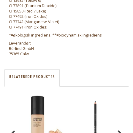
CI 15985 (Yellow 6)
CI 77891 (Titanium Dioxide)
CI 15850 (Red 7 Lake)
CI 77492 (Iron Oxides)
CI 77742 (Manganese Violet)
CI 77491 (Iron Oxides)
*=økologisk ingrediens, **=biodynamisk ingrediens
Leverandør:
Börlind GmbH
75365 Calw
RELATEREDE PRODUKTER