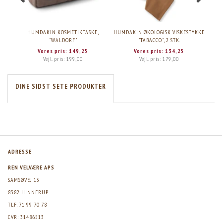
HUMDAKIN KOSMETIKTASKE,
HUMDAKIN ØKOLOGISK VISKESTYKKE
HU
"WALDORF"
"TABACCO", 2 STK.
Vores pris:
149,25
Vores pris:
134,25
Vejl. pris:
199,00
Vejl. pris:
179,00
DINE SIDST SETE PRODUKTER
ADRESSE
REN VELVÆRE APS
SAMSØVEJ 13
8382 HINNERUP
TLF. 71 99 70 78
CVR: 31486513