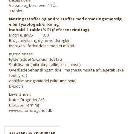
Daglig dosis:
Voksne og børn over 11 år:
1 tablet.
Næringsstoffer og andre stoffer med ernæringsmæssig
eller fysiologisk virkning
Indhold
1 tablet
% RI (Referenceindtag)
Biotin (μg)
425
850
Brugsanvisning og forholdsregler:
Indtages i forbindelse med et måltid.
Ingredienser:
Fyldemiddel (dicalciumfosfat)
Stabilisator (mikrokrystallinsk cellulose)
Overfladebehandlingsmiddel (magnesiumsalte af vegetabilske
fedtsyrer)
Antiklumpningsmiddel (siliciumdioxid)
D-biotin
Leverandør:
Natur-Drogeriet A/S
DK-8362 Hørning
www.natur-drogeriet.dk
RELATEREDE PRODUKTER