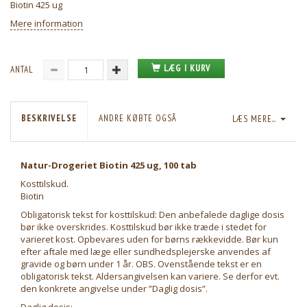
Biotin 425 ug
Mere information
LÆG I KURV
ANTAL
BESKRIVELSE
ANDRE KØBTE OGSÅ
LÆS MERE...
Natur-Drogeriet Biotin 425 ug, 100 tab
Kosttilskud.
Biotin
Obligatorisk tekst for kosttilskud: Den anbefalede daglige dosis
bør ikke overskrides. Kosttilskud bør ikke træde i stedet for
varieret kost. Opbevares uden for børns rækkevidde. Bør kun
efter aftale med læge eller sundhedsplejerske anvendes af
gravide og børn under 1 år. OBS. Ovenstående tekst er en
obligatorisk tekst. Aldersangivelsen kan variere. Se derfor evt.
den konkrete angivelse under ”Daglig dosis”.