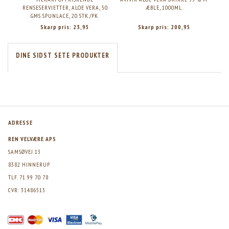
RENSESERVIETTER, ALOE VERA, 50
ÆBLE, 1000ML.
FUG
GMS SPUNLACE, 20 STK./PK.
Skarp pris:
23,95
Skarp pris:
200,95
DINE SIDST SETE PRODUKTER
ADRESSE
REN VELVÆRE APS
SAMSØVEJ 13
8382 HINNERUP
TLF. 71 99 70 78
CVR: 31486513